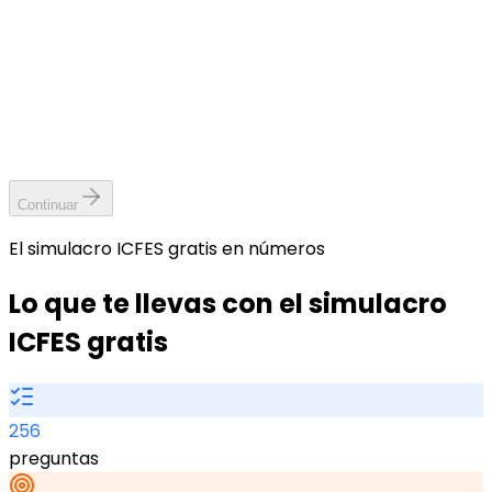
¡Ingresa al simulacro ICFES gratis!
Tus datos solo se usarán para el proceso de regi
No se realizarán cobros.
Continuar
El simulacro ICFES gratis en números
Lo que te llevas con el simulacro
ICFES gratis
256
preguntas